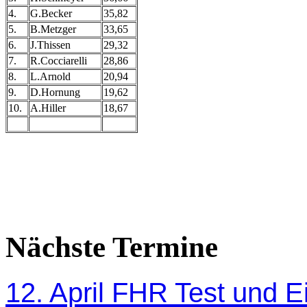
4.
G.Becker
35,82
5.
B.Metzger
33,65
6.
J.Thissen
29,32
7.
R.Cocciarelli
28,86
8.
L.Arnold
20,94
9.
D.Hornung
19,62
10.
A.Hiller
18,67
Nächste Termine
12. April FHR Test und Ei