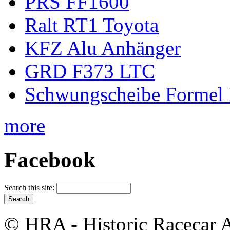
PRS FF1600
Ralt RT1 Toyota
KFZ Alu Anhänger
GRD F373 LTC
Schwungscheibe Formel 
more
Facebook
Search this site:
© HRA - Historic Racecar A