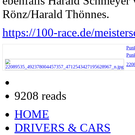
ebenfalls Harald Schmeyer 
Rönz/Harald Thönnes.
https://100-race.de/meisters
Punk
Pun
220
9208 reads
HOME
DRIVERS & CARS