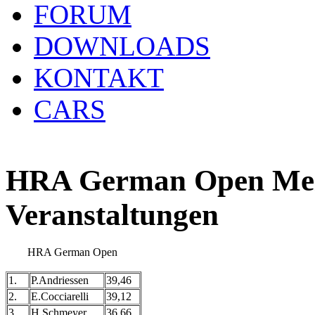
FORUM
DOWNLOADS
KONTAKT
CARS
HRA German Open Meis
Veranstaltungen
HRA German Open
1.
P.Andriessen
39,46
2.
E.Cocciarelli
39,12
3.
H.Schmeyer
36,66