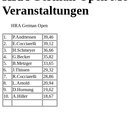
Veranstaltungen
HRA German Open
1.
P.Andriessen
39,46
2.
E.Cocciarelli
39,12
3.
H.Schmeyer
36,66
4.
G.Becker
35,82
5.
B.Metzger
33,65
6.
J.Thissen
29,32
7.
R.Cocciarelli
28,86
8.
L.Arnold
20,94
9.
D.Hornung
19,62
10.
A.Hiller
18,67