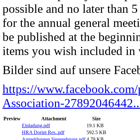
possible and no later than 
for the annual general meeti
be published at the beginni
items you wish included in 
Bilder sind auf unsere Face
https://www.facebook.com/
Association-27892046442..
Preview
Attachment
Size
Einladung.pdf
19.1 KB
HRA Dorint Res..pdf
592.5 KB
Anmeldungen Siegerehrung.pdf
4.79 KB