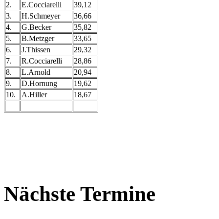
2.
E.Cocciarelli
39,12
3.
H.Schmeyer
36,66
4.
G.Becker
35,82
5.
B.Metzger
33,65
6.
J.Thissen
29,32
7.
R.Cocciarelli
28,86
8.
L.Arnold
20,94
9.
D.Hornung
19,62
10.
A.Hiller
18,67
Nächste Termine