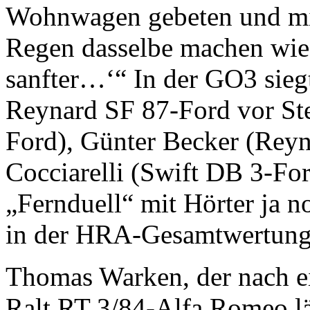
Wohnwagen gebeten und mir
Regen dasselbe machen wie 
sanfter…‘“ In der GO3 sieg
Reynard SF 87-Ford vor St
Ford), Günter Becker (Rey
Cocciarelli (Swift DB 3-Fo
„Fernduell“ mit Hörter ja n
in der HRA-Gesamtwertun
Thomas Warken, der nach 
Ralt RT 3/84-Alfa Romeo lä