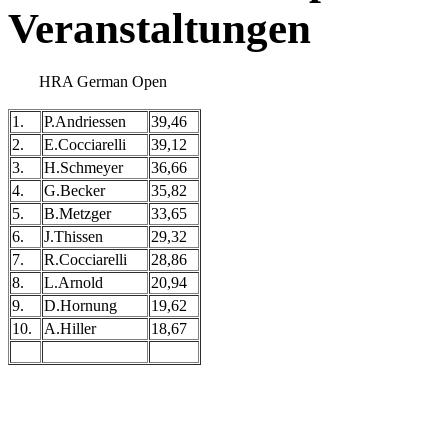
Veranstaltungen
HRA German Open
1.
P.Andriessen
39,46
2.
E.Cocciarelli
39,12
3.
H.Schmeyer
36,66
4.
G.Becker
35,82
5.
B.Metzger
33,65
6.
J.Thissen
29,32
7.
R.Cocciarelli
28,86
8.
L.Arnold
20,94
9.
D.Hornung
19,62
10.
A.Hiller
18,67