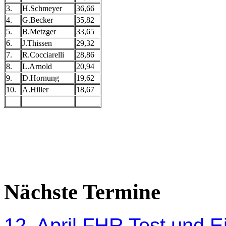
3.
H.Schmeyer
36,66
4.
G.Becker
35,82
5.
B.Metzger
33,65
6.
J.Thissen
29,32
7.
R.Cocciarelli
28,86
8.
L.Arnold
20,94
9.
D.Hornung
19,62
10.
A.Hiller
18,67
Nächste Termine
12. April FHR Test und Ei