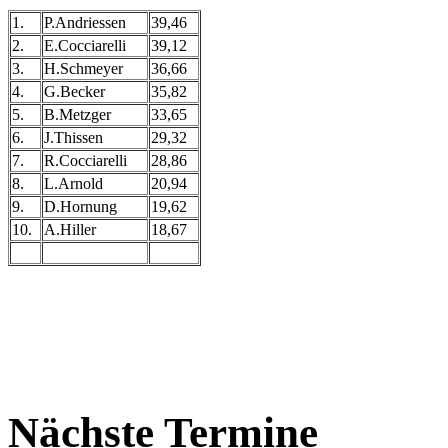
1.
P.Andriessen
39,46
2.
E.Cocciarelli
39,12
3.
H.Schmeyer
36,66
4.
G.Becker
35,82
5.
B.Metzger
33,65
6.
J.Thissen
29,32
7.
R.Cocciarelli
28,86
8.
L.Arnold
20,94
9.
D.Hornung
19,62
10.
A.Hiller
18,67
Nächste Termine