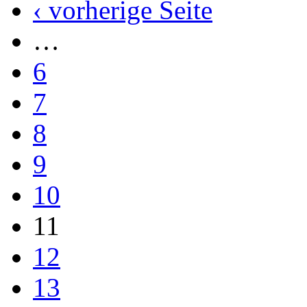
‹ vorherige Seite
…
6
7
8
9
10
11
12
13