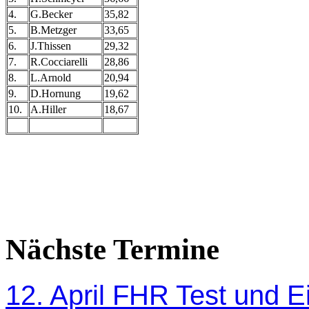
4.
G.Becker
35,82
5.
B.Metzger
33,65
6.
J.Thissen
29,32
7.
R.Cocciarelli
28,86
8.
L.Arnold
20,94
9.
D.Hornung
19,62
10.
A.Hiller
18,67
Nächste Termine
12. April FHR Test und Ei