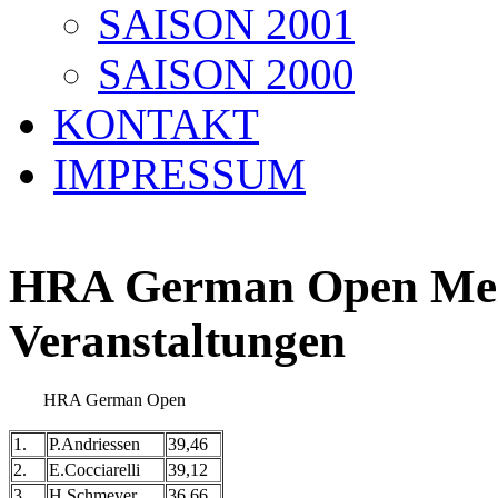
SAISON 2001
SAISON 2000
KONTAKT
IMPRESSUM
HRA German Open Meis
Veranstaltungen
HRA German Open
1.
P.Andriessen
39,46
2.
E.Cocciarelli
39,12
3.
H.Schmeyer
36,66