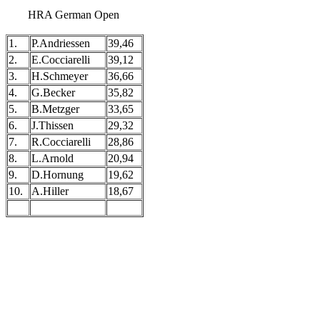
HRA German Open
1.
P.Andriessen
39,46
2.
E.Cocciarelli
39,12
3.
H.Schmeyer
36,66
4.
G.Becker
35,82
5.
B.Metzger
33,65
6.
J.Thissen
29,32
7.
R.Cocciarelli
28,86
8.
L.Arnold
20,94
9.
D.Hornung
19,62
10.
A.Hiller
18,67