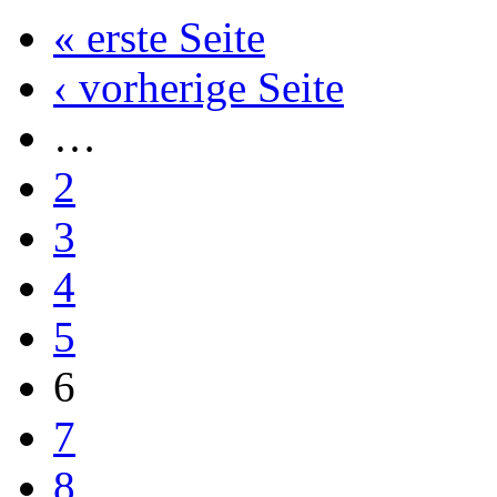
« erste Seite
‹ vorherige Seite
…
2
3
4
5
6
7
8