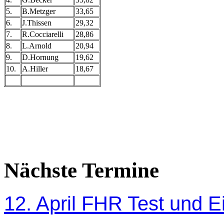
5.
B.Metzger
33,65
6.
J.Thissen
29,32
7.
R.Cocciarelli
28,86
8.
L.Arnold
20,94
9.
D.Hornung
19,62
10.
A.Hiller
18,67
Nächste Termine
12. April FHR Test und Ei