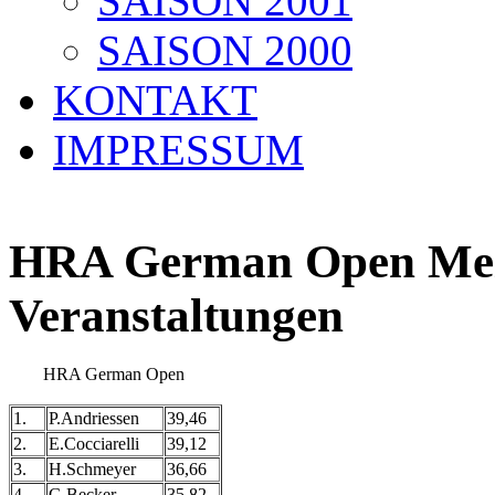
SAISON 2001
SAISON 2000
KONTAKT
IMPRESSUM
HRA German Open Meis
Veranstaltungen
HRA German Open
1.
P.Andriessen
39,46
2.
E.Cocciarelli
39,12
3.
H.Schmeyer
36,66
4.
G.Becker
35,82