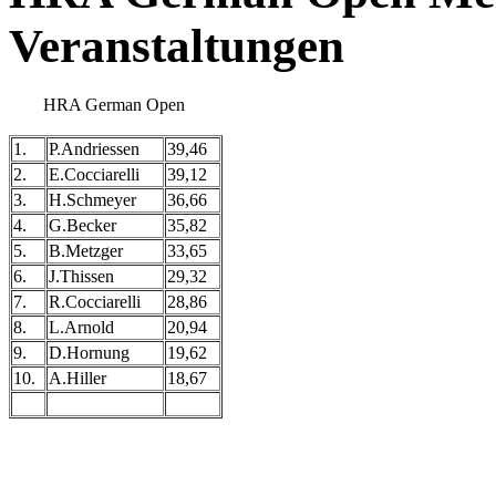
Veranstaltungen
HRA German Open
1.
P.Andriessen
39,46
2.
E.Cocciarelli
39,12
3.
H.Schmeyer
36,66
4.
G.Becker
35,82
5.
B.Metzger
33,65
6.
J.Thissen
29,32
7.
R.Cocciarelli
28,86
8.
L.Arnold
20,94
9.
D.Hornung
19,62
10.
A.Hiller
18,67