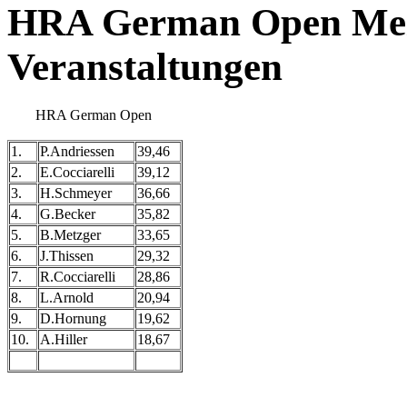
HRA German Open Meis
Veranstaltungen
HRA German Open
1.
P.Andriessen
39,46
2.
E.Cocciarelli
39,12
3.
H.Schmeyer
36,66
4.
G.Becker
35,82
5.
B.Metzger
33,65
6.
J.Thissen
29,32
7.
R.Cocciarelli
28,86
8.
L.Arnold
20,94
9.
D.Hornung
19,62
10.
A.Hiller
18,67