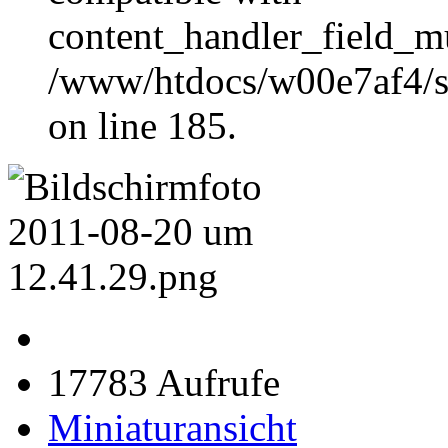
content_handler_field_mu
/www/htdocs/w00e7af4/sit
on line 185.
17783 Aufrufe
Miniaturansicht