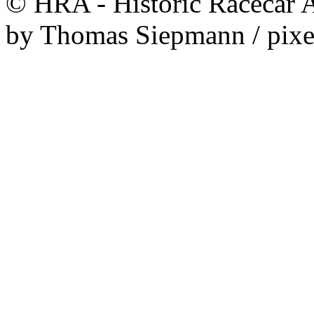
© HRA - Historic Racecar A
by Thomas Siepmann / pixe