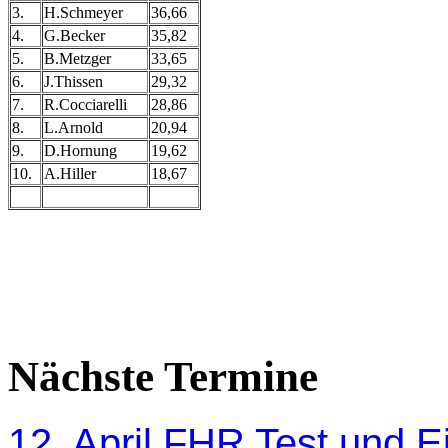
3.
H.Schmeyer
36,66
4.
G.Becker
35,82
5.
B.Metzger
33,65
6.
J.Thissen
29,32
7.
R.Cocciarelli
28,86
8.
L.Arnold
20,94
9.
D.Hornung
19,62
10.
A.Hiller
18,67
Nächste Termine
12. April FHR Test und Ei